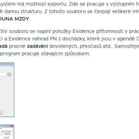
ystém má možnost exportu. Zde se pracuje s výstupním 
ě danou strukturu. Z tohoto souboru se čerpají veškeré in
DUNA MZDY
.
SV souboru se naplní položky Evidence přítomnosti v prác
ci a Evidence náhrad PN z docházky, které jsou v agendě 
adá
zadávání
pracné
dovolených, přesčasů atd.. Samozřej
ž program pracuje stávajícm způsobem.