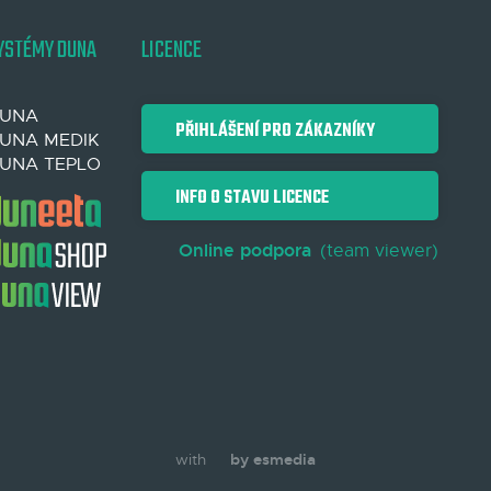
YSTÉMY DUNA
LICENCE
UNA
PŘIHLÁŠENÍ PRO ZÁKAZNÍKY
UNA MEDIK
UNA TEPLO
INFO O STAVU LICENCE
Online podpora
(team viewer)
with
by esmedia