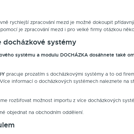
avně rychlejší zpracování mezd je možné dokoupit přídavn
omocí je zpracování mezd i pro velké firmy otázkou někol
 docházkové systémy
ového systému a modulu DOCHÁZKA dosáhnete také om
DY
pracuje prozatím s docházkovými systémy a to od fir
 Více informací o docházkových systémech naleznete na st
me rozšiřovat možnost importu z více docházkových syst
né objednat na obchodním oddělení.
ulem