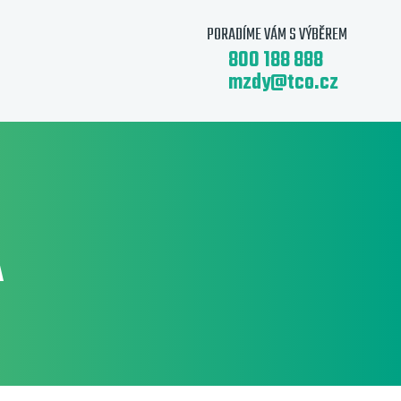
PORADÍME VÁM S VÝBĚREM
800 188 888
mzdy@tco.cz
A