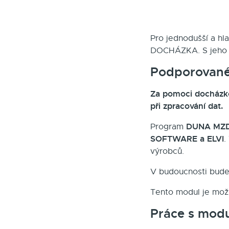
Pro jednodušší a hl
DOCHÁZKA. S jeho p
Podporované
Za pomoci docházk
při zpracování dat.
DUNA MZ
Program
SOFTWARE a ELVI
.
výrobců.
V budoucnosti bude
Tento modul je mož
Práce s mod