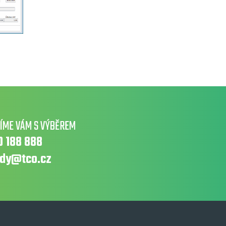
ÍME VÁM S VÝBĚREM
0 188 888
dy@tco.cz