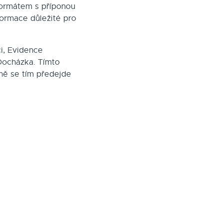
formátem s příponou
formace důležité pro
i, Evidence
Docházka. Tímto
mě se tím předejde