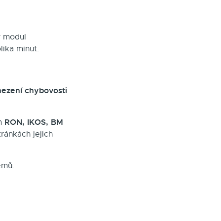
ý modul
ika minut.
ezení chybovosti
RON, IKOS, BM
em
ránkách jejich
émů.