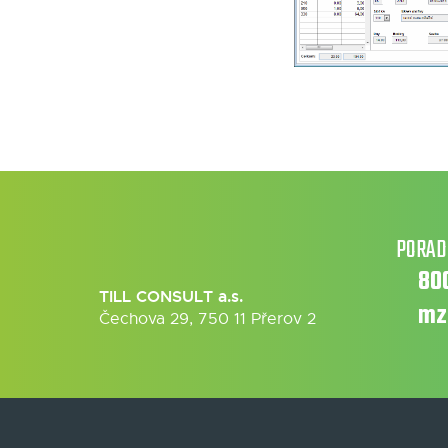
PORAD
80
TILL CONSULT a.s.
mz
Čechova 29, 750 11 Přerov 2